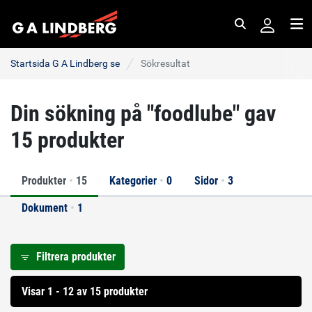
Sök
Me
Startsida G A Lindberg se
Sökresultat
Din sökning på "foodlube" gav
15 produkter
Produkter
•
15
Kategorier
•
0
Sidor
•
3
Dokument
•
1
Filtrera produkter
Visar 1 - 12 av 15 produkter