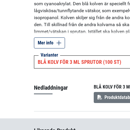
som cyanoakrylat. Den blå kolven är speciellt 
lågviskösa/tunnflytande vätskor, som exempelv
isopropanol. Kolven skiljer sig från de andra kolv
den. Till skillnad från de andra kolvarna så ska
limmet/vätskan i sprutan. Istället ska kolven pl
kolven används för att hålla kvar det lågviskö
Mer info
dispenserns vakuumfunktion. När man sedan ö
luftpulsen från dispensern genom det lilla hålet
Varianter
säkerställer man att rätt mängd doseras ut och 
BLÅ KOLV FÖR 3 ML SPRUTOR (100 ST)
sprutan. Kolven tillverkas av polyeten med hög 
Nedladdningar
BLÅ KOLV FÖR 3 M
Produktdatab