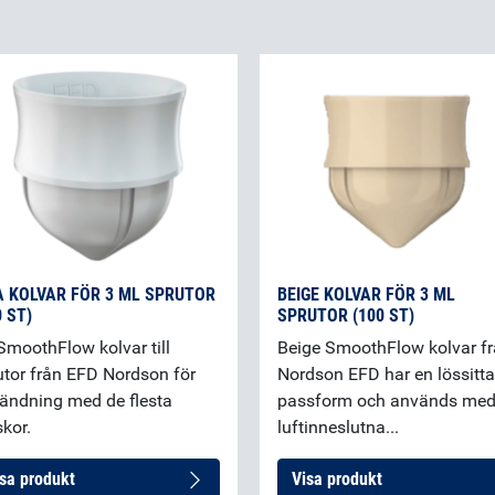
A KOLVAR FÖR 3 ML SPRUTOR
BEIGE KOLVAR FÖR 3 ML
0 ST)
SPRUTOR (100 ST)
 SmoothFlow kolvar till
Beige SmoothFlow kolvar f
utor från EFD Nordson för
Nordson EFD har en lössitt
ändning med de flesta
passform och används me
skor.
luftinneslutna...
sa produkt
Visa produkt