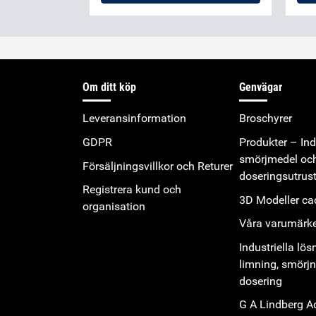
Om ditt köp
Genvägar
Leveransinformation
Broschyrer
GDPR
Produkter – Indu
smörjmedel oc
Försäljningsvillkor och Returer
doseringsutrus
Registrera kund och
3D Modeller cad
organisation
Våra varumärk
Industriella lös
limning, smörj
dosering
G A Lindberg 