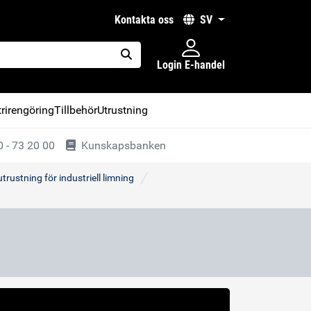
kontakta oss
SV
Login E-handel
placeholder.search
rirengöring
Tillbehör
Utrustning
 - 73 20 00
Kunskapsbanken
trustning för industriell limning