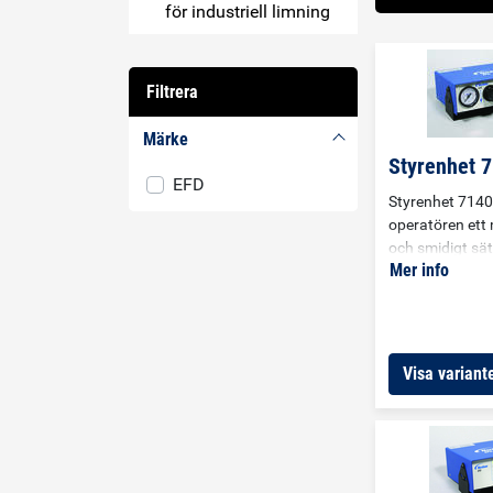
för industriell limning
Filtrera
Märke
Styrenhet 
EFD
Styrenhet 7140
operatören ett 
och smidigt sät
Mer info
kunna styra spr
styrenheten ka
sprejventilens
trycket på spri
oberoende av v
Visa variante
i kombination 
dessutom separ
trycket på tryc
utmärkt precis
repeterbarhet u