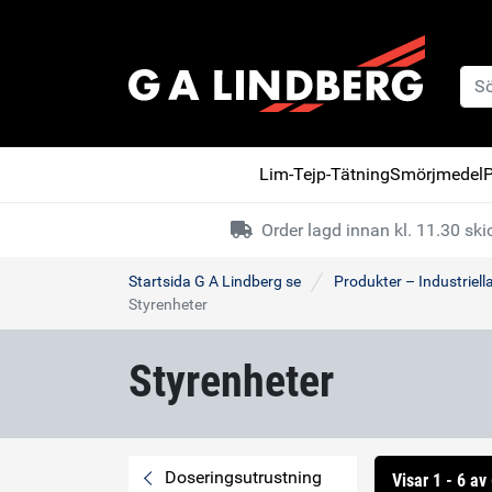
Lim-Tejp-Tätning
Smörjmedel
P
Order lagd innan kl. 11.30 s
Startsida G A Lindberg se
Produkter – Industriell
Styrenheter
Styrenheter
Doseringsutrustning
Visar 1 - 6 av