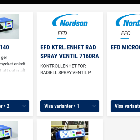
7140
EFD KTRL.ENHET RAD
EFD MICRO
SPRAY VENTIL 7160RA
 ger
mycket enkelt
KONTROLLENHET FÖR
t att optimalt
RADIELL SPRAY VENTIL P
ejventiler. Med
n man ställa
 öppentid samt
darluften
arandra. Detta
r • 2
Visa varianter • 1
Visa variante
med att man
at kan välja
ktanken, ger en
ion och
tan risk för