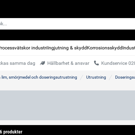
rocessvätskor industri
Ingjutning & skydd
Korrosionsskydd
Indust
kickas samma dag
Hållbarhet & ansvar
Kundservice 020
a lim, smörjmedel och doseringsutrustning
Utrustning
Doseringsu
 6 produkter