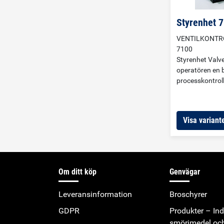
dimbildning ors
högt spridartryc
Styrenhet 
versioner: Stan
Spridartryck 0–
VENTILKONTR
flesta applikat
7100
Spridartrycke 0
Styrenhet Valv
mycket tunnfly
operatören en 
processkontroll
Visa variante
Om ditt köp
Genvägar
Leveransinformation
Broschyrer
GDPR
Produkter – Indu
smörjmedel oc