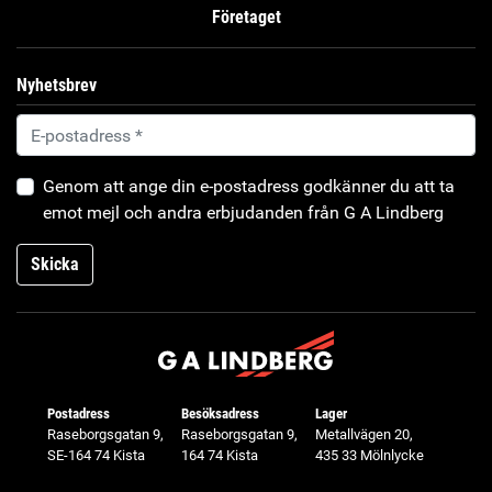
Företaget
Nyhetsbrev
Genom att ange din e-postadress godkänner du att ta
emot mejl och andra erbjudanden från G A Lindberg
Skicka
Postadress
Besöksadress
Lager
Raseborgsgatan 9,
Raseborgsgatan 9,
Metallvägen 20,
SE-164 74 Kista
164 74 Kista
435 33 Mölnlycke