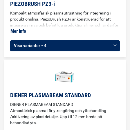
PIEZOBRUSH PZ3-i
Kompakt atmosfärisk plasmautrustning för integrering i
produktionslina. PiezoBrush PZ3-i är konstruerad för att
integreras i nya och befintliga produktionslinjer och är därför
Mer info
kompakt, säker och effektiv. Den är särskilt väl lämpad för
förbehandling av processer som limning, tryckning och
laminering, vilket säkerställer process- och produktkvalitet i
Visa varianter • 4
lika hög grad. Tack vare sin unikt kompakta och robusta
design kan PiezoBrush PZ3-i snabbt och enkelt integreras i
både delvis eller helt automatiserade system. Dessutom är
omfattande processkontroll möjlig i automatiserade
produktionsprocesser, vilket säkerställer spårbarhet. Enheten
är också intuitiv att använda och kan underhållas utan
verktyg. Moduler och valfria kopplingskablar köps separat.
DIENER PLASMABEAM STANDARD
DIENER PLASMABEAM STANDARD
Atmosfärisk plasma för ytrengöring och ytbehandling
/aktivering av plastdetaljer. Upp till 12 mm bredd på
behandlad yta.