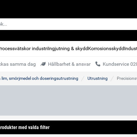
rocessvätskor industri
Ingjutning & skydd
Korrosionsskydd
Indust
kickas samma dag
Hållbarhet & ansvar
Kundservice 020
a lim, smörjmedel och doseringsutrustning
Utrustning
Precisions
rodukter med valda filter