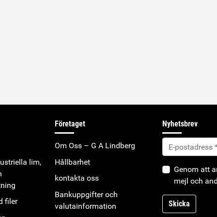
Företaget
Nyhetsbrev
Om Oss – G A Lindberg
striella lim,
Hållbarhet
Genom att an
h
kontakta oss
mejl och and
tning
Bankuppgifter och
 filer
Skicka
valutainformation