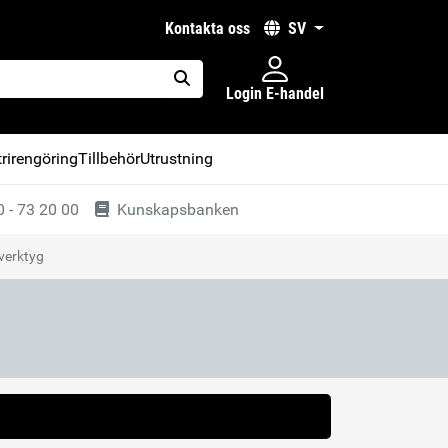
kontakta oss
SV
Login E-handel
placeholder.search
rirengöring
Tillbehör
Utrustning
 - 73 20 00
Kunskapsbanken
verktyg