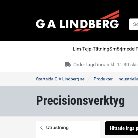
Lim-Tejp-Tätning
Smörjmedel
P
Order lagd innan kl. 11.30 s
Startsida G A Lindberg se
Produkter – Industriell
Precisionsverktyg
Utrustning
Hittade inga p