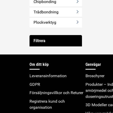
Chipbonding
Trådbondning
Plockverktyg
Filtrera
Om ditt köp
Genvägar
Leveransinformation
Broschyrer
GDPR
Produkter – Indu
smörjmedel oc
Försäljningsvillkor och Returer
doseringsutrus
Registrera kund och
3D Modeller cad
organisation