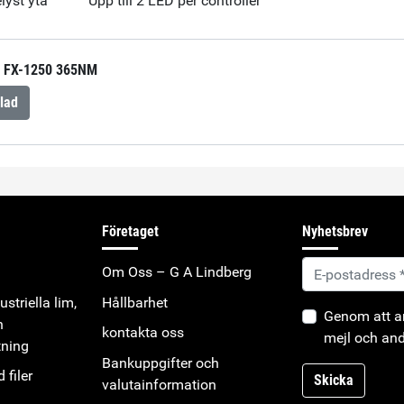
lyst yta
Upp till 2 LED per controller
FX-1250 365NM
lad
Företaget
Nyhetsbrev
Om Oss – G A Lindberg
striella lim,
Hållbarhet
Genom att an
h
kontakta oss
mejl och and
tning
Bankuppgifter och
 filer
Skicka
valutainformation