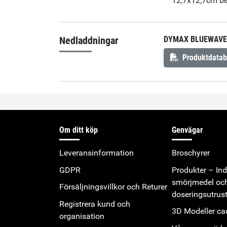
12,7x12,7cm be
Nedladdningar
DYMAX BLUEWAVE 
Produktdatab
Om ditt köp
Genvägar
Leveransinformation
Broschyrer
GDPR
Produkter – Indu
smörjmedel oc
Försäljningsvillkor och Returer
doseringsutrus
Registrera kund och
3D Modeller cad
organisation