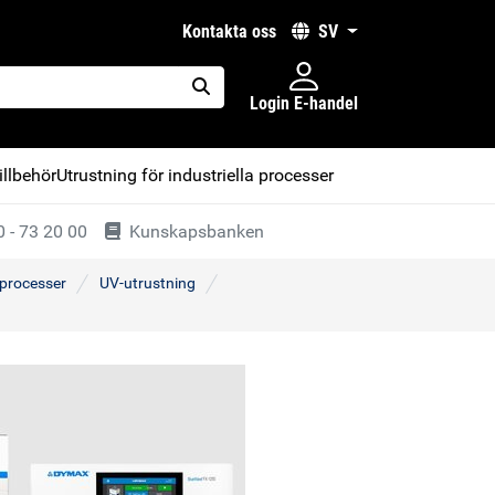
kontakta oss
SV
Login E-handel
placeholder.search
illbehör
Utrustning för industriella processer
 - 73 20 00
Kunskapsbanken
 processer
UV-utrustning