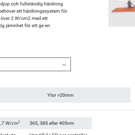
 djup och fullständig härdning
ehöver ett härdningssystem för
r över 2 W/cm2 med ett
 jämnhet för att ge en
Ytor >20mm
2
1,7 W/
365, 385 eller 405nm
cm