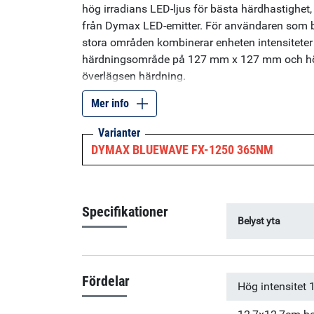
hög irradians LED-ljus för bästa härdhastighet,
från Dymax LED-emitter. För användaren som b
stora områden kombinerar enheten intensitete
härdningsområde på 127 mm x 127 mm och hög
överlägsen härdning.
Mer info
Varianter
DYMAX BLUEWAVE FX-1250 365NM
Specifikationer
Belyst yta
Fördelar
Hög intensitet 