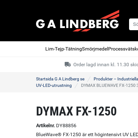
Lim-Tejp-Tätning
Smörjmedel
Processvätsko
Order lagd innan kl. 11.30 s
Startsida G A Lindberg se
Produkter – Industriell
UV-LED-utrustning
DYMAX BLUEWAVE FX-1250
DYMAX FX-1250
Artikelnr.
DY88856
BlueWave® FX-1250 är ett högintensivt UV LED