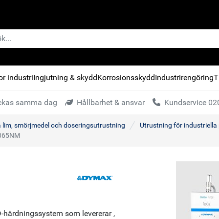
r industri
Ingjutning & skydd
Korrosionsskydd
Industrirengöring
T
kickas samma dag
Hållbarhet & ansvar
Kundservice 020
a lim, smörjmedel och doseringsutrustning
Utrustning för industriella
 365NM
-härdningssystem som levererar ,