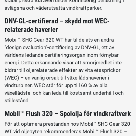
stabil prestanda även under kontinuerlig belastning i
avlägsna och väderutsatta vindkraftparker.
DNV-GL-certifierad – skydd mot WEC-
relaterade haverier
Mobil™ SHC Gear 320 WT har tilldelats en andra
"design evaluation"-certifiering av DNV-GL, ett av
världens ledande certifieringsorgan inom förnybar
energi. Detta erkännande visar att smörjmedlet inte
bidrar till oljerelaterade effekter av vita etssprickor
(WEC) – en vanlig orsak till växellådshaverier i
vindturbiner. WEC står för upp till 60 % av alla
växellådsfel och kan leda till kostsamt underhåll och
stillestånd.
Mobil™ Flush 320 – Spololja för vindkraftverk
För att optimera prestandan hos Mobil™ SHC Gear 320
WT vid oljebyten rekommenderas Mobil™ Flush 320 –