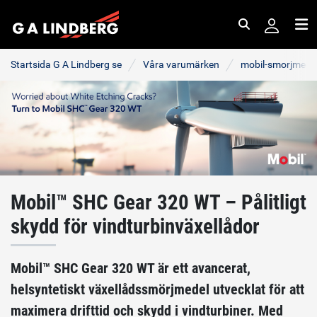
Sök
Me
Startsida G A Lindberg se
Våra varumärken
mobil-smorjmede
Mobil™ SHC Gear 320 WT – Pålitligt
skydd för vindturbinväxellådor
Mobil™ SHC Gear 320 WT är ett avancerat,
helsyntetiskt växellådssmörjmedel utvecklat för att
maximera drifttid och skydd i vindturbiner. Med