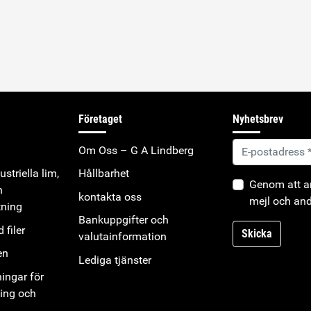
Företaget
Nyhetsbrev
Om Oss – G A Lindberg
striella lim,
Hållbarhet
Genom att an
h
kontakta oss
mejl och and
tning
Bankuppgifter och
 filer
Skicka
valutainformation
en
Lediga tjänster
ningar för
ning och