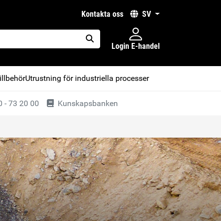
kontakta oss
SV
Login E-handel
placeholder.search
illbehör
Utrustning för industriella processer
 - 73 20 00
Kunskapsbanken