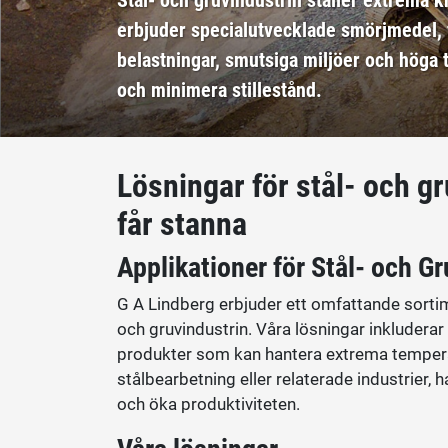
erbjuder specialutvecklade smörjmedel, 
belastningar, smutsiga miljöer och höga 
och minimera stillestånd.
Lösningar för stål- och gr
får stanna
Applikationer för Stål- och Gr
G A Lindberg erbjuder ett omfattande sorti
och gruvindustrin. Våra lösningar inkluderar 
produkter som kan hantera extrema temperat
stålbearbetning eller relaterade industrier, 
och öka produktiviteten.