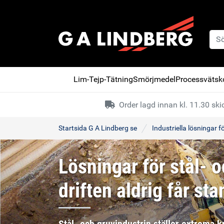
Lim-Tejp-Tätning
Smörjmedel
Processvätsko
Order lagd innan kl. 11.30 s
Startsida G A Lindberg se
Industriella lösningar 
Lösningar för stål- 
driften aldrig får st
Stål- och gruvindustrin ställer extrema 