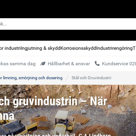
r industri
Ingjutning & skydd
Korrosionsskydd
Industrirengöring
T
kickas samma dag
Hållbarhet & ansvar
Kundservice 020
för limning, smörjning och dosering
Stål och Gruvindustri
och gruvindustrin – När
anna
krav på utrustning och underhåll. G A Lindberg