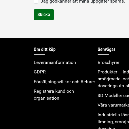
Jag godkänner att mina uppgifter sparas.
Skicka
Om ditt köp
Genvägar
Leveransinformation
Broschyrer
GDPR
Produkter – Indu
smörjmedel oc
Försäljningsvillkor och Returer
doseringsutrus
Registrera kund och
3D Modeller cad
organisation
Våra varumärk
Industriella lös
limning, smörj
dosering