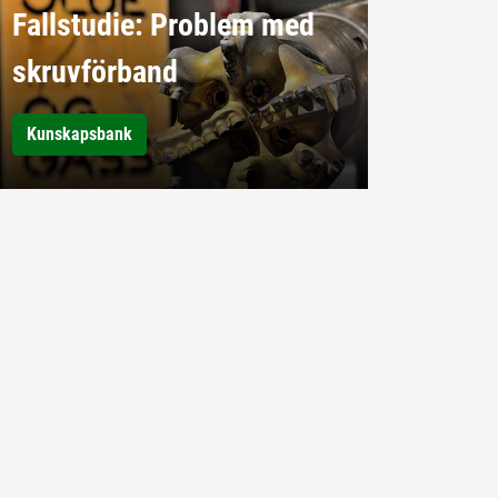
Fallstudie: Problem med
skruvförband
Kunskapsbank