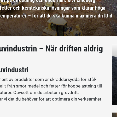
fetter och kemtekniska lösningar som klarar höga
temperaturer – för att du ska kunna maximera drifttid
uvindustrin – När driften aldrig
uvindustri
ment av produkter som är skräddarsydda för stål-
allt från smörjmedel och fetter för högbelastning till
urer. Oavsett om du arbetar i gruvdrift,
har vi det du behöver för att optimera din verksamhet