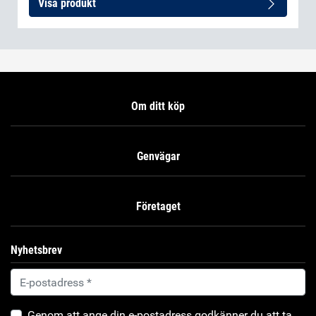
Visa produkt
Om ditt köp
Genvägar
Företaget
Nyhetsbrev
Genom att ange din e-postadress godkänner du att ta