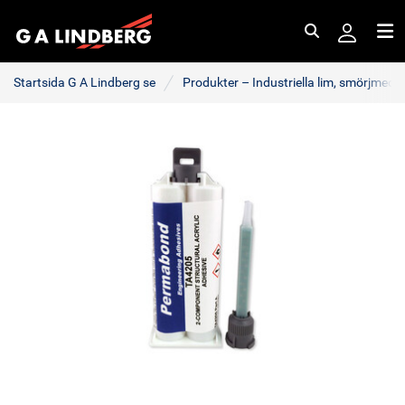
Sök
Me
Startsida G A Lindberg se
Produkter – Industriella lim, smörjmede