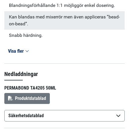
Blandningsförhållande 1:1 möjliggör enkel dosering.
Kan blandas med mixerrör men även appliceras ”bead-
on-bead”.
Snabb härdning.
Visa fler
Nedladdningar
PERMABOND TA4205 50ML
Produktdatablad
Säkerhetsdatablad
Permabond TA4205 A
(sv-SE)