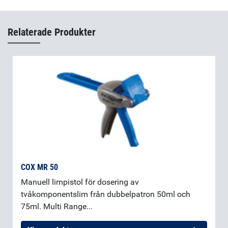
Permabond TA4205 B
(sv-SE)
Relaterade Produkter
COX MR 50
Manuell limpistol för dosering av
tvåkomponentslim från dubbelpatron 50ml och
75ml. Multi Range...