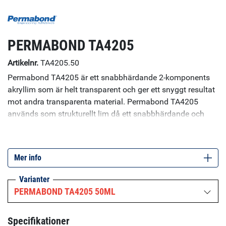
PERMABOND TA4205
Artikelnr.
TA4205.50
Permabond TA4205 är ett snabbhärdande 2-komponents
akryllim som är helt transparent och ger ett snyggt resultat
mot andra transparenta material. Permabond TA4205
används som strukturellt lim då ett snabbhärdande och
transparent lim behövs. Limmet fäster på många plaster
och metaller. Specifikationer: Brukstid: 3-4 minuter.
Viskositet: 100 000 cP. För en snabbare version av detta
Mer info
lim, se Permabond TA4204.
Varianter
PERMABOND TA4205 50ML
Specifikationer