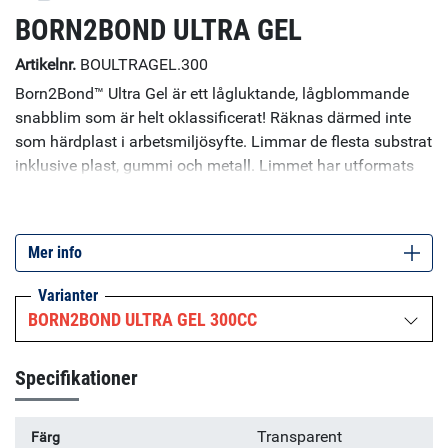
BORN2BOND ULTRA GEL
Artikelnr.
BOULTRAGEL.300
Born2Bond™ Ultra Gel är ett lågluktande, lågblommande
snabblim som är helt oklassificerat! Räknas därmed inte
som härdplast i arbetsmiljösyfte. Limmar de flesta substrat
inklusive plast, gummi och metall. Limmet har utformats
för hög fogstyrka, även på plaster som är utsatta för
böjning. Gelkonsistensen tillåter applicering i alla riktningar
utan att limmet rinner. Noggrant urval av
Mer info
formuleringsingredienserna säkerställer att produkten inte
lämnar en vita fläckar på det du limmar, speciellt bra då du
Varianter
ska limma mörka underlag (blommande).
BORN2BOND ULTRA GEL 300CC
Specifikationer
Transparent
Färg