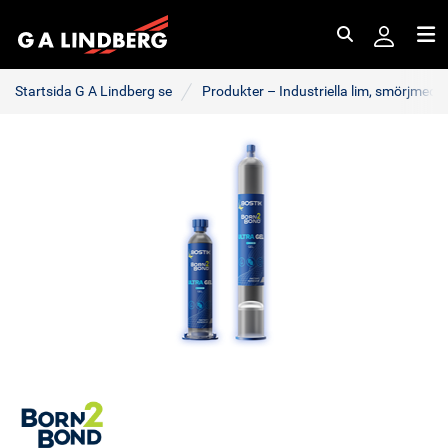
Sök
Me
Startsida G A Lindberg se
Produkter – Industriella lim, smörjmede