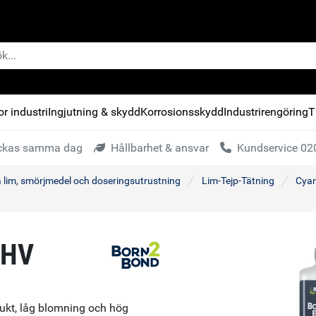
r industri
Ingjutning & skydd
Korrosionsskydd
Industrirengöring
T
kickas samma dag
Hållbarhet & ansvar
Kundservice 020
a lim, smörjmedel och doseringsutrustning
Lim-Tejp-Tätning
Cyan
 HV
ukt, låg blomning och hög