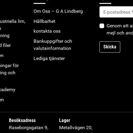
Om Oss – G A Lindberg
striella lim,
Hållbarhet
Genom att an
h
kontakta oss
mejl och and
tning
Bankuppgifter och
 filer
Skicka
valutainformation
en
Lediga tjänster
ningar för
ning och
Academy
en
Besöksadress
Lager
Raseborgsgatan 9,
Metallvägen 20,