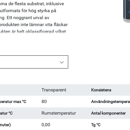
mma de flesta substrat, inklusive
utformats för hög styrka på
ng. Ett noggrant urval av
produkten inte lämnar vita fläckar
ukten är helt oklassificerad vilket
ller medicinsk kontroll.
mmi och läder,
v högtalare, limning av skor.
Transparent
Konsistens
80
eratur max °C
Användningstemperat
Rumstemperatur
atur °C
Antal komponenter
0,00
nuter)
Tg °C