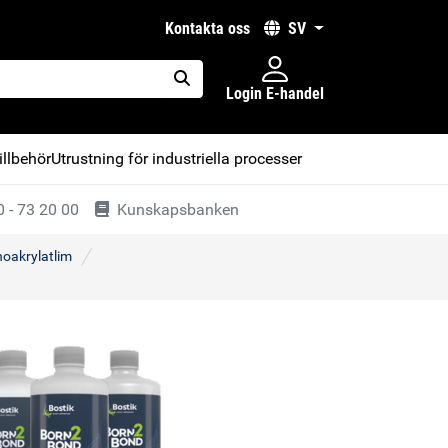
kontakta oss
SV
Login E-handel
placeholder.search
illbehör
Utrustning för industriella processer
 - 73 20 00
Kunskapsbanken
oakrylatlim