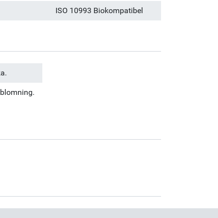
ISO 10993 Biokompatibel
a.
g blomning.