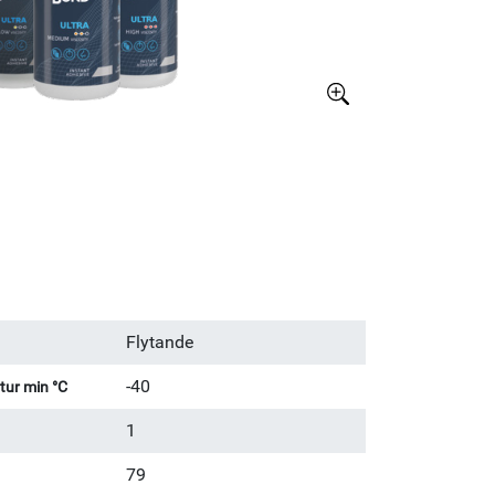
Större bild
Flytande
-40
ur min °C
1
79