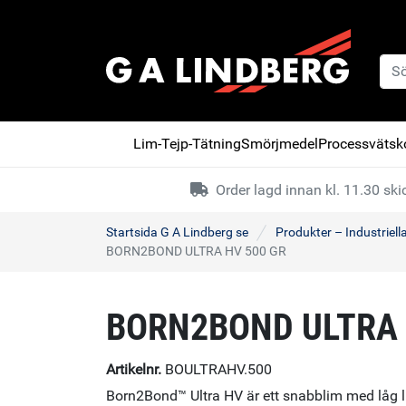
Lim-Tejp-Tätning
Smörjmedel
Processvätsko
Order lagd innan kl. 11.30 s
Startsida G A Lindberg se
Produkter – Industriell
BORN2BOND ULTRA HV 500 GR
BORN2BOND ULTRA
Artikelnr.
BOULTRAHV.500
Born2Bond™ Ultra HV är ett snabblim med låg l