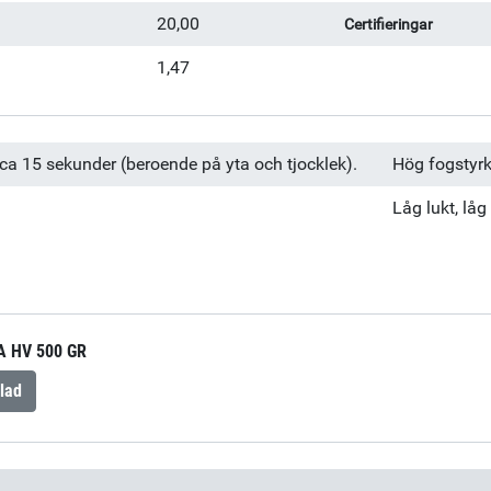
20,00
Certifieringar
1,47
 ca 15 sekunder (beroende på yta och tjocklek).
Hög fogstyrk
Låg lukt, lå
 HV 500 GR
lad