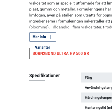
viskositet som är speciellt utformade för att li
plast, gummi och metaller. Formuleringens har 
limfogen, även på ställen som utsätts för böjni
ingredienserna i formuleringen säkerställer att 
(blooming). Tillgänglig i flera viskositeter. Prod
innebär att den inte kräver härdplastubildning e
Mer info
Användningsområden inkluderar limning av gu
fordoneftermarknad, limning av plast, limning a
Varianter
BORN2BOND ULTRA HV 500 GR
Specifikationer
Färg
Användningstemp
Härdningstemper
Hanteringstid (mi