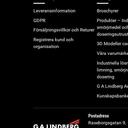
Leveransinformation
Broschyrer
GDPR
Produkter – Indu
smörjmedel oc
Försäljningsvillkor och Returer
doseringsutrus
Registrera kund och
3D Modeller cad
organisation
Våra varumärk
Industriella lös
limning, smörj
dosering
G A Lindberg 
Kunskapsbank
Postadress
Raseborgsgatan 9,