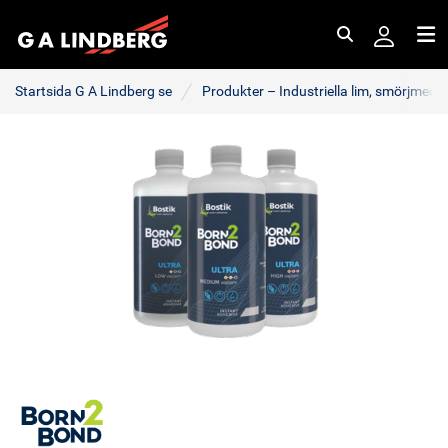
Sök
Me
Startsida G A Lindberg se
Produkter – Industriella lim, smörjmede