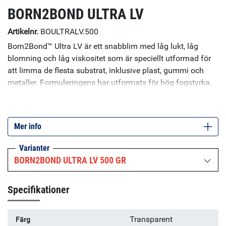
BORN2BOND ULTRA LV
Artikelnr.
BOULTRALV.500
Born2Bond™ Ultra LV är ett snabblim med låg lukt, låg
blomning och låg viskositet som är speciellt utformad för
att limma de flesta substrat, inklusive plast, gummi och
metaller. Formuleringens har utformats för hög fogstyrka,
även på ställen som utsätts för böjning. Ett noggrant urval
av ingredienserna i formuleringen säkerställer att
produkten inte lämnar vita fläckar (blooming). Tillgänglig i
Mer info
flera viskositeter. Produkten är helt oklassificerad vilket
innebär att den inte kräver härdplastubildning eller
Varianter
medicinsk kontroll. Användningsområden inkluderar
BORN2BOND ULTRA LV 500 GR
limning av gummi och läder, fordoneftermarknad, limning
av plast, limning av högtalare, limning av skor.
Specifikationer
Transparent
Färg