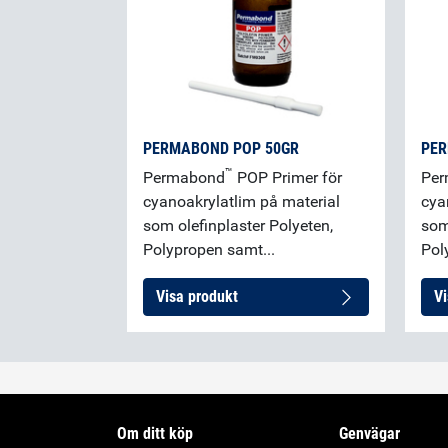
PERMABOND POP 50GR
PER
™
Permabond
POP Primer för
Pe
cyanoakrylatlim på material
cya
som olefinplaster Polyeten,
som
Polypropen samt...
Pol
Visa produkt
Vi
Om ditt köp
Genvägar