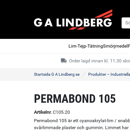
Lim-Tejp-Tätning
Smörjmedel
P
Order lagd innan kl. 11.30 s
Startsida G A Lindberg se
Produkter – Industriell
PERMABOND 105
Artikelnr.
C105.20
Permabond 105 är ett cyanoakrylat-lim / snabb
svårlimmade plaster och gummin. Limmet har låg