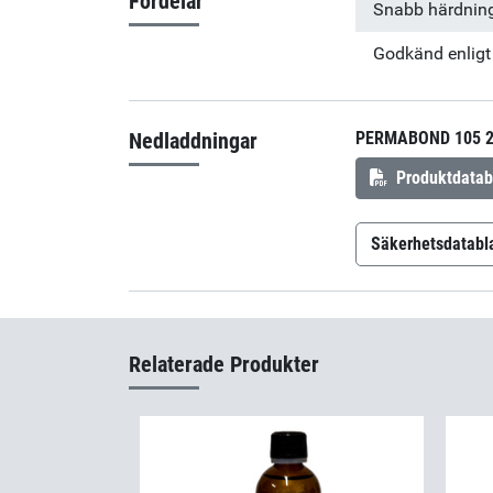
Fördelar
Snabb härdnin
Godkänd enligt
Nedladdningar
PERMABOND 105 
Produktdatab
Säkerhetsdatabl
Permabond 
Relaterade Produkter