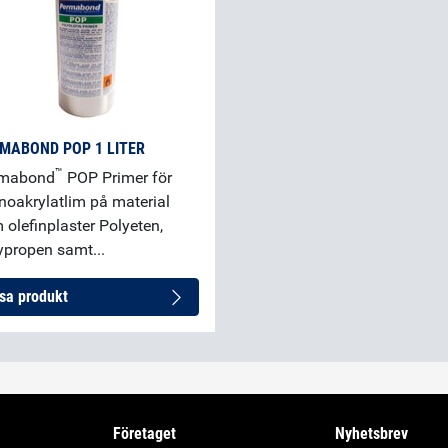
MABOND POP 1 LITER
™
rmabond
POP Primer för
noakrylatlim på material
 olefinplaster Polyeten,
ypropen samt...
sa produkt
Företaget
Nyhetsbrev