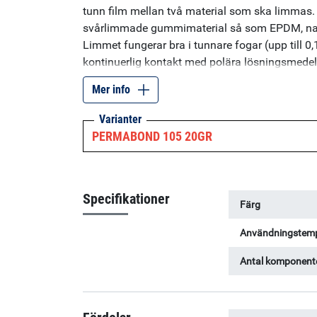
tunn film mellan två material som ska limma
svårlimmade gummimaterial så som EPDM, n
Limmet fungerar bra i tunnare fogar (upp till 
kontinuerlig kontakt med polära lösningsmedel
limmet härdar mycket snabbt, är det främst mi
Mer info
med cyanoakrylat. Specifikationer: Viskositet:
(gummi): 5-10 sekunder. Typ: Etyl
Varianter
PERMABOND 105 20GR
Specifikationer
Färg
Användningstemp
Antal komponent