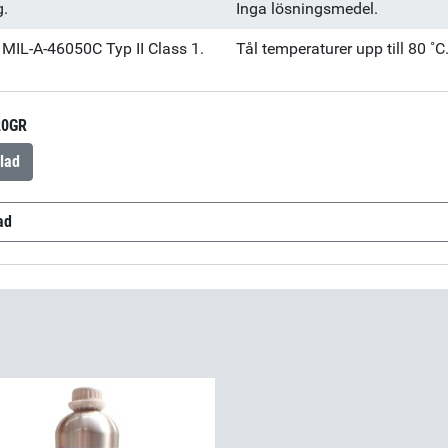
g.
Inga lösningsmedel.
 MIL-A-46050C Typ II Class 1.
Tål temperaturer upp till 80 ˚C
20GR
lad
ad
105
(sv-SE)