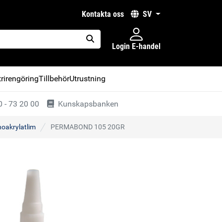
kontakta oss
SV
Login E-handel
placeholder.search
rirengöring
Tillbehör
Utrustning
 - 73 20 00
Kunskapsbanken
oakrylatlim
PERMABOND 105 20GR