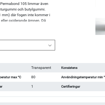
s. Permabond 105 limmar även
aturgummi och butylgummi.
0,1 mm) där fogen inte kommer i
 eller oxiderande ämnen. Då
ndre detaljer som brukar limmas
 30-50 mPas Hanteringstid
Transparent
Konsistens
80
eratur max °C
Användningstemperatur min 
1
er
Certifieringar