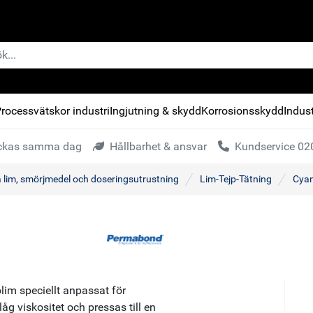
rocessvätskor industri
Ingjutning & skydd
Korrosionsskydd
Indust
kickas samma dag
Hållbarhet & ansvar
Kundservice 020
a lim, smörjmedel och doseringsutrustning
Lim-Tejp-Tätning
Cyan
lim speciellt anpassat för
 viskositet och pressas till en