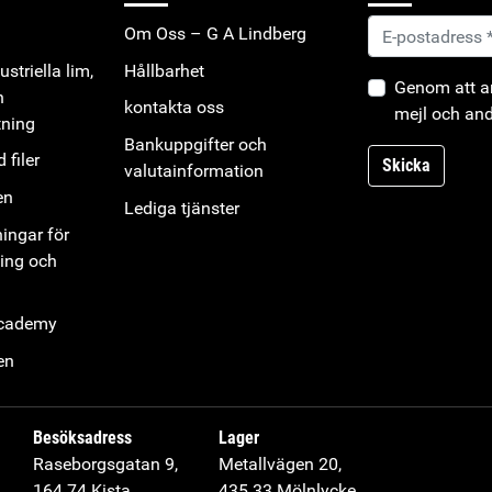
Om Oss – G A Lindberg
striella lim,
Hållbarhet
Genom att an
h
kontakta oss
mejl och and
tning
Bankuppgifter och
 filer
Skicka
valutainformation
en
Lediga tjänster
ningar för
ning och
Academy
en
Besöksadress
Lager
Raseborgsgatan 9,
Metallvägen 20,
164 74 Kista
435 33 Mölnlycke