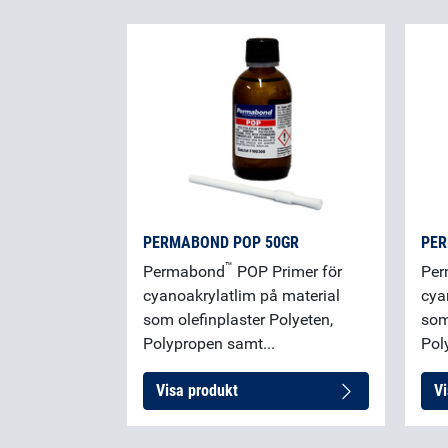
PERMABOND POP 50GR
PER
™
Permabond
POP Primer för
Pe
cyanoakrylatlim på material
cya
som olefinplaster Polyeten,
som
Polypropen samt...
Pol
Visa produkt
Vi