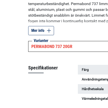
temperaturbeständighet. Permabond 737 limmar 
stål, aluminium, plast och gummi och passar bra
stötbeständigt snabblim är önskvärt. Limmet fu
fogen inte kommer i kontinuerlig kontakt med p
oxiderande ämnen. Specifikationer: Viskositet
Mer info
(gummi): 10-15 sekunder. Typ: Etyl
Varianter
PERMABOND 737 20GR
Specifikationer
Färg
Användningstemp
Hårdhetsskala
Värmeledningsta