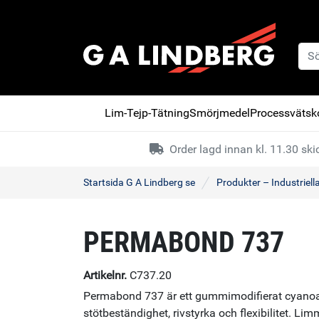
Lim-Tejp-Tätning
Smörjmedel
Processvätsko
Order lagd innan kl. 11.30 s
Startsida G A Lindberg se
Produkter – Industriell
PERMABOND 737
Artikelnr.
C737.20
Permabond 737 är ett gummimodifierat cyanoa
stötbeständighet, rivstyrka och flexibilitet. Li