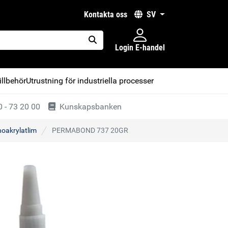
kontakta oss
SV
Login E-handel
placeholder.search
illbehör
Utrustning för industriella processer
 - 73 20 00
Kunskapsbanken
oakrylatlim
PERMABOND 737 20GR