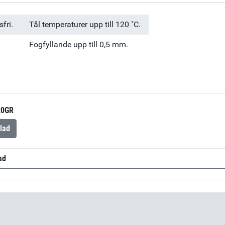
fri.
Tål temperaturer upp till 120 ˚C.
Fogfyllande upp till 0,5 mm.
20GR
lad
ad
737
(sv-SE)