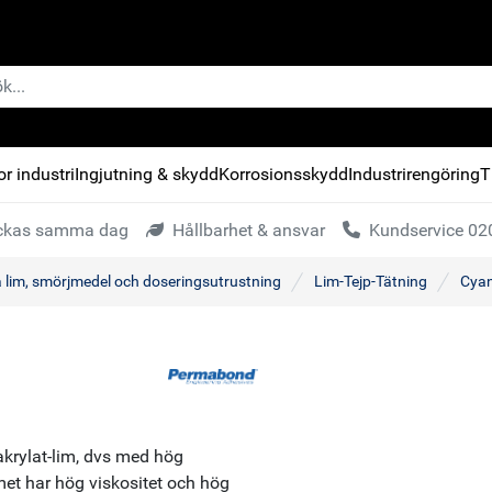
r industri
Ingjutning & skydd
Korrosionsskydd
Industrirengöring
T
kickas samma dag
Hållbarhet & ansvar
Kundservice 020
a lim, smörjmedel och doseringsutrustning
Lim-Tejp-Tätning
Cyan
krylat-lim, dvs med hög
mmet har hög viskositet och hög