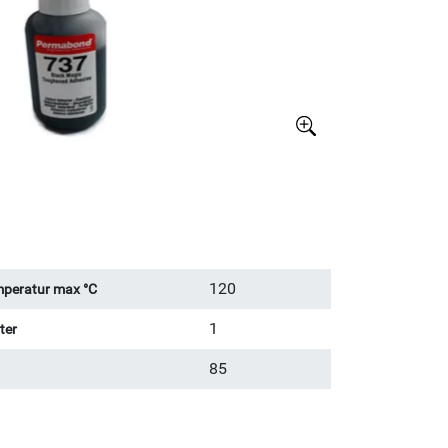
Större bild
120
peratur max °C
1
ter
85