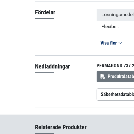
Fördelar
Lösningsmedels
Flexibel.
Visa fler
Nedladdningar
PERMABOND 737 
Produktdatab
Säkerhetsdatabl
Permabond 
Relaterade Produkter