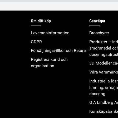
Om ditt köp
Genvägar
Leveransinformation
Broschyrer
GDPR
Produkter – Indu
smörjmedel oc
Försäljningsvillkor och Returer
doseringsutrus
Registrera kund och
3D Modeller cad
organisation
Våra varumärk
Industriella lös
limning, smörj
dosering
G A Lindberg 
Kunskapsbank