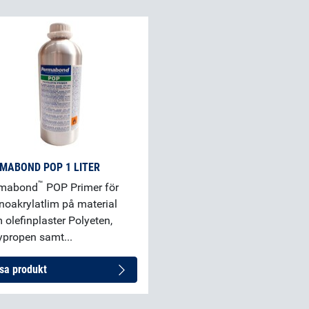
MABOND POP 1 LITER
™
rmabond
POP Primer för
noakrylatlim på material
 olefinplaster Polyeten,
ypropen samt...
sa produkt