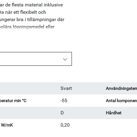
de flesta material inklusive
 när ett flexibelt och
ngerar bra i tillämpningar där
olära lösningsmedel eller
: 2000-4000 mPas Hanteringstid
Svart
Användningstem
-55
eratur min °C
Antal komponen
D
Hårdhet
0,20
l W/mK