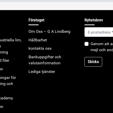
Företaget
Nyhetsbrev
Om Oss – G A Lindberg
striella lim,
Hållbarhet
Genom att an
h
kontakta oss
mejl och and
tning
Bankuppgifter och
 filer
Skicka
valutainformation
en
Lediga tjänster
ningar för
ning och
Academy
en