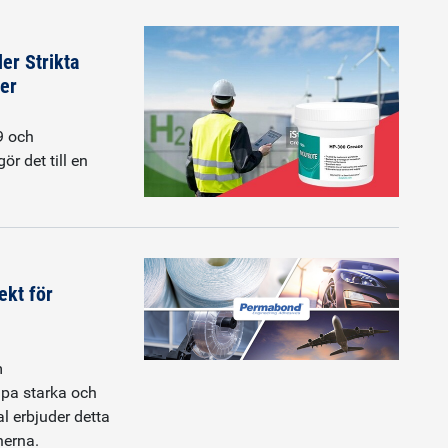
r Strikta
ner
9 och
ör det till en
ekt för
m
apa starka och
l erbjuder detta
nerna.