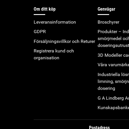
Om ditt köp
Genvägar
Leveransinformation
Broschyrer
GDPR
Produkter – Indu
smörjmedel oc
Försäljningsvillkor och Returer
doseringsutrus
Registrera kund och
3D Modeller cad
organisation
Våra varumärk
Industriella lös
limning, smörj
dosering
G A Lindberg 
Kunskapsbank
Postadress