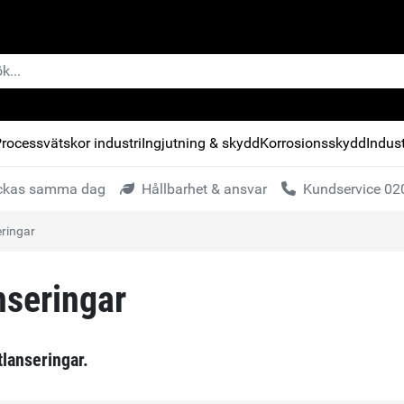
rocessvätskor industri
Ingjutning & skydd
Korrosionsskydd
Indust
kickas samma dag
Hållbarhet & ansvar
Kundservice 020
ringar
nseringar
lanseringar.