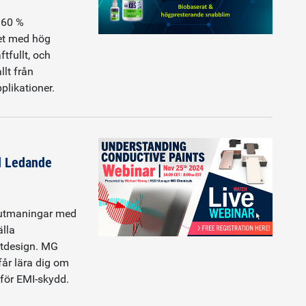
 60 %
et med hög
tfullt, och
llt från
plikationer.
d Ledande
a utmaningar med
älla
ktdesign. MG
får lära dig om
 för EMI-skydd.