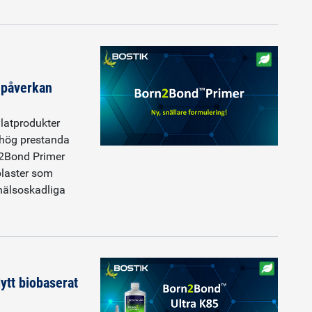
 påverkan
ylatprodukter
hög prestanda
2Bond Primer
plaster som
 hälsoskadliga
ytt biobaserat