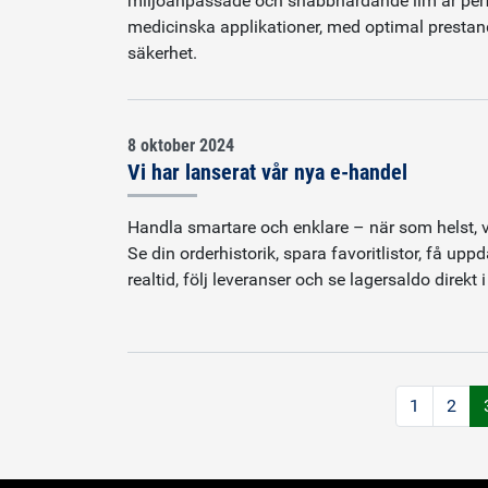
miljöanpassade och snabbhärdande lim är perfe
medicinska applikationer, med optimal presta
säkerhet.
8 oktober 2024
Vi har lanserat vår nya e-handel
Handla smartare och enklare – när som helst, v
Se din orderhistorik, spara favoritlistor, få uppd
realtid, följ leveranser och se lagersaldo direkt
1
2