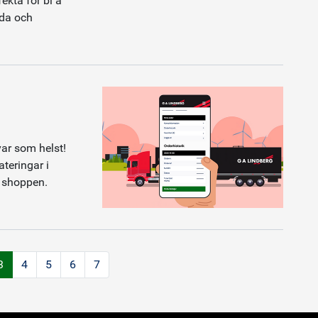
kta för bl a
nda och
ar som helst!
ateringar i
 i shoppen.
3
4
5
6
7