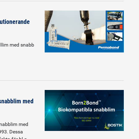
utionerande
yllim med snabb
 snabblim med
 snabblim med
0993. Dessa