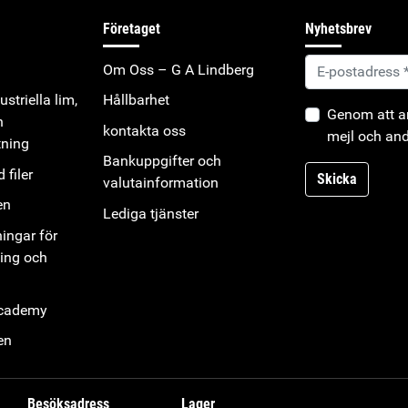
Företaget
Nyhetsbrev
Om Oss – G A Lindberg
striella lim,
Hållbarhet
Genom att an
h
kontakta oss
mejl och and
tning
Bankuppgifter och
 filer
Skicka
valutainformation
en
Lediga tjänster
ningar för
ning och
Academy
en
Besöksadress
Lager