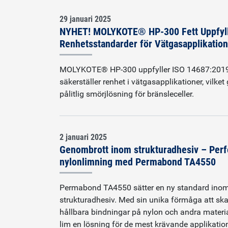
29 januari 2025
NYHET! MOLYKOTE® HP-300 Fett Uppfylle
Renhetsstandarder för Vätgasapplikatio
MOLYKOTE® HP-300 uppfyller ISO 14687:201
säkerställer renhet i vätgasapplikationer, vilket g
pålitlig smörjlösning för bränsleceller.
2 januari 2025
Genombrott inom strukturadhesiv – Perf
nylonlimning med Permabond TA4550
Permabond TA4550 sätter en ny standard ino
strukturadhesiv. Med sin unika förmåga att sk
hållbara bindningar på nylon och andra materia
lim en lösning för de mest krävande applikatio