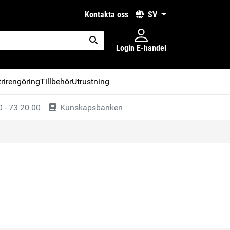
kontakta oss
SV
Login E-handel
placeholder.search
rirengöring
Tillbehör
Utrustning
 - 73 20 00
Kunskapsbanken