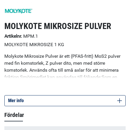
MOLYKOTE MIKROSIZE PULVER
Artikelnr.
MPM.1
MOLYKOTE MIKROSIZE 1 KG
Molykote Mikrosize Pulver är ett (PFAS-fritt) MoS2 pulver
med fin kornstorlek, Z pulver dito, men med större
kornstorlek. Används ofta till små axlar för att minimera
friktion.Smörjmedlet kan användas till följande:Som en
smörjfilm för metalliska kontakterFör självsmörjande
plaster och metalldelarExtrema miljöer, såsom i dammiga
atmosfärer eller vid extrema temperaturer
Mer info
Fördelar