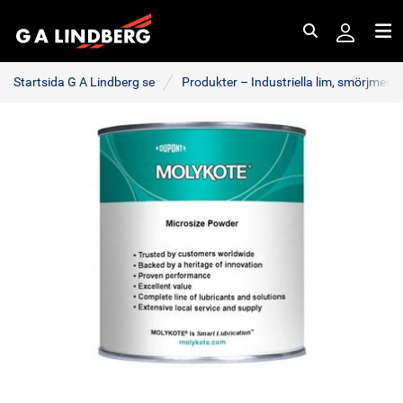
Sök
Me
Startsida G A Lindberg se
Produkter – Industriella lim, smörjmede