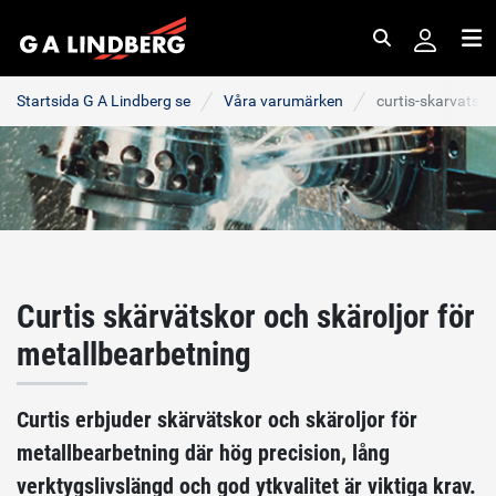
Sök
Me
Startsida G A Lindberg se
Våra varumärken
curtis-skarvatsko
Curtis skärvätskor och skäroljor för
metallbearbetning
Curtis erbjuder skärvätskor och skäroljor för
metallbearbetning där hög precision, lång
verktygslivslängd och god ytkvalitet är viktiga krav.