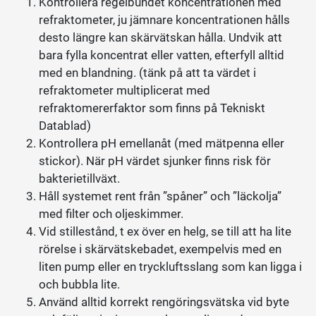
Kontrollera regelbundet koncentrationen med
refraktometer, ju jämnare koncentrationen hålls
desto längre kan skärvätskan hålla. Undvik att
bara fylla koncentrat eller vatten, efterfyll alltid
med en blandning. (tänk på att ta värdet i
refraktometer multiplicerat med
refraktomererfaktor som finns på Tekniskt
Datablad)
Kontrollera pH emellanåt (med mätpenna eller
stickor). När pH värdet sjunker finns risk för
bakterietillväxt.
Håll systemet rent från ”spåner” och ”läckolja”
med filter och oljeskimmer.
Vid stillestånd, t ex över en helg, se till att ha lite
rörelse i skärvätskebadet, exempelvis med en
liten pump eller en tryckluftsslang som kan ligga i
och bubbla lite.
Använd alltid korrekt rengöringsvätska vid byte