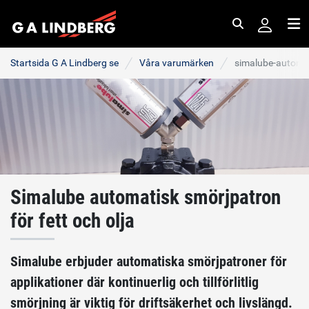
Sök
Me
Startsida G A Lindberg se
Våra varumärken
simalube-automa
Simalube automatisk smörjpatron
för fett och olja
Simalube erbjuder automatiska smörjpatroner för
applikationer där kontinuerlig och tillförlitlig
smörjning är viktig för driftsäkerhet och livslängd.