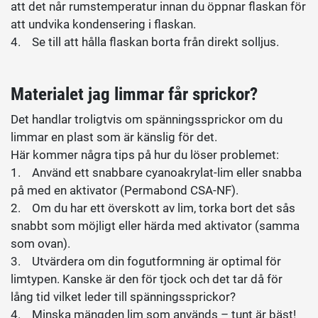
att det når rumstemperatur innan du öppnar flaskan för
att undvika kondensering i flaskan.
4. Se till att hålla flaskan borta från direkt solljus.
Materialet jag limmar får sprickor?
Det handlar troligtvis om spänningssprickor om du
limmar en plast som är känslig för det.
Här kommer några tips på hur du löser problemet:
1. Använd ett snabbare cyanoakrylat-lim eller snabba
på med en aktivator (Permabond CSA-NF).
2. Om du har ett överskott av lim, torka bort det sås
snabbt som möjligt eller härda med aktivator (samma
som ovan).
3. Utvärdera om din fogutformning är optimal för
limtypen. Kanske är den för tjock och det tar då för
lång tid vilket leder till spänningssprickor?
4. Minska mängden lim som används – tunt är bäst!