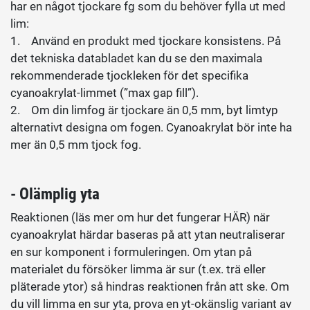
har en något tjockare fg som du behöver fylla ut med
lim:
1. Använd en produkt med tjockare konsistens. På
det tekniska databladet kan du se den maximala
rekommenderade tjockleken för det specifika
cyanoakrylat-limmet (”max gap fill”).
2. Om din limfog är tjockare än 0,5 mm, byt limtyp
alternativt designa om fogen. Cyanoakrylat bör inte ha
mer än 0,5 mm tjock fog.
- Olämplig yta
Reaktionen (läs mer om hur det fungerar HÄR) när
cyanoakrylat härdar baseras på att ytan neutraliserar
en sur komponent i formuleringen. Om ytan på
materialet du försöker limma är sur (t.ex. trä eller
pläterade ytor) så hindras reaktionen från att ske. Om
du vill limma en sur yta, prova en yt-okänslig variant av