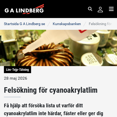
Sök
Me
Startsida G A Lindberg se
Kunskapsbanken
Felsökning för cy
Lim-Tejp-Tätning
28 maj 2026
Felsökning för cyanoakrylatlim
Få hjälp att försöka lista ut varför ditt
cyanoakrylatlim inte härdar, fäster eller ger dig