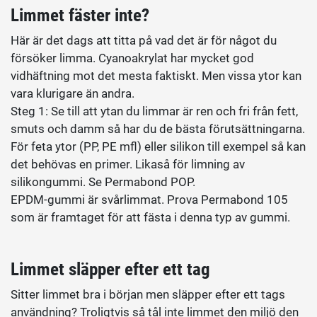
Limmet fäster inte?
Här är det dags att titta på vad det är för något du
försöker limma. Cyanoakrylat har mycket god
vidhäftning mot det mesta faktiskt. Men vissa ytor kan
vara klurigare än andra.
Steg 1: Se till att ytan du limmar är ren och fri från fett,
smuts och damm så har du de bästa förutsättningarna.
För feta ytor (PP, PE mfl) eller silikon till exempel så kan
det behövas en primer. Likaså för limning av
silikongummi. Se Permabond POP.
EPDM-gummi är svårlimmat. Prova Permabond 105
som är framtaget för att fästa i denna typ av gummi.
Limmet släpper efter ett tag
Sitter limmet bra i början men släpper efter ett tags
användning? Troligtvis så tål inte limmet den miljö den