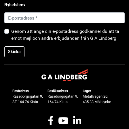
Nyhetsbrev
Genom att ange din e-postadress godkänner du att ta
emot mejl och andra erbjudanden från G A Lindberg
Skicka
Postadress
Besöksadress
Lager
Raseborgsgatan 9,
Raseborgsgatan 9,
Metallvägen 20,
SE-164 74 Kista
164 74 Kista
435 33 Mölnlycke
Facebook
Youtube
LinkedIn