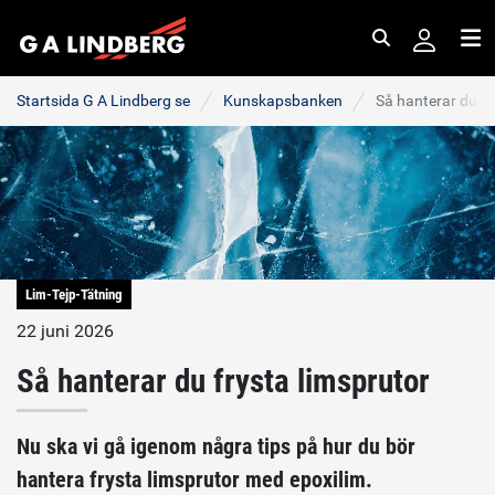
Sök
Me
Startsida G A Lindberg se
Kunskapsbanken
Så hanterar du fr
Lim-Tejp-Tätning
22 juni 2026
Så hanterar du frysta limsprutor
Nu ska vi gå igenom några tips på hur du bör
hantera frysta limsprutor med epoxilim.