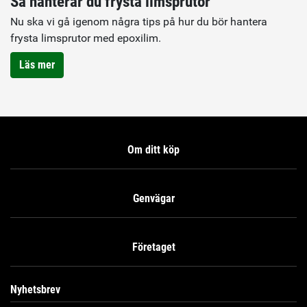
Så hanterar du frysta limsprutor
Nu ska vi gå igenom några tips på hur du bör hantera
frysta limsprutor med epoxilim.
Läs mer
Om ditt köp
Genvägar
Företaget
Nyhetsbrev