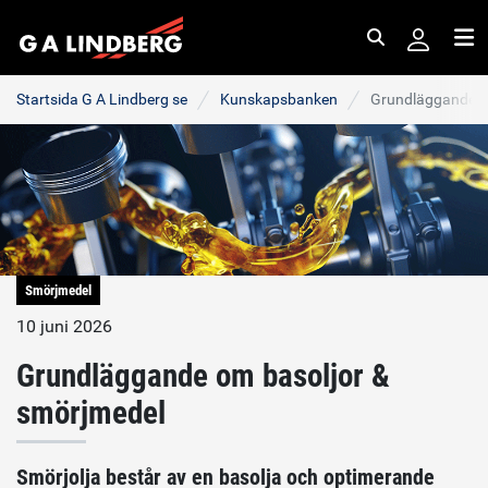
Sök
Me
Startsida G A Lindberg se
Kunskapsbanken
Grundläggande om
Smörjmedel
10 juni 2026
Grundläggande om basoljor &
smörjmedel
Smörjolja består av en basolja och optimerande