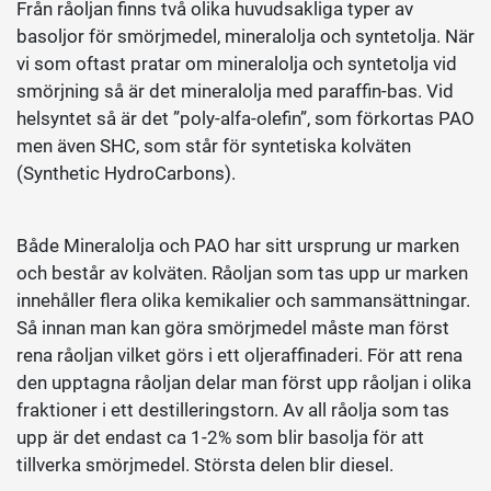
Från råoljan finns två olika huvudsakliga typer av
basoljor för smörjmedel, mineralolja och syntetolja. När
vi som oftast pratar om mineralolja och syntetolja vid
smörjning så är det mineralolja med paraffin-bas. Vid
helsyntet så är det ”poly-alfa-olefin”, som förkortas PAO
men även SHC, som står för syntetiska kolväten
(Synthetic HydroCarbons).
Både Mineralolja och PAO har sitt ursprung ur marken
och består av kolväten. Råoljan som tas upp ur marken
innehåller flera olika kemikalier och sammansättningar.
Så innan man kan göra smörjmedel måste man först
rena råoljan vilket görs i ett oljeraffinaderi. För att rena
den upptagna råoljan delar man först upp råoljan i olika
fraktioner i ett destilleringstorn. Av all råolja som tas
upp är det endast ca 1-2% som blir basolja för att
tillverka smörjmedel. Största delen blir diesel.