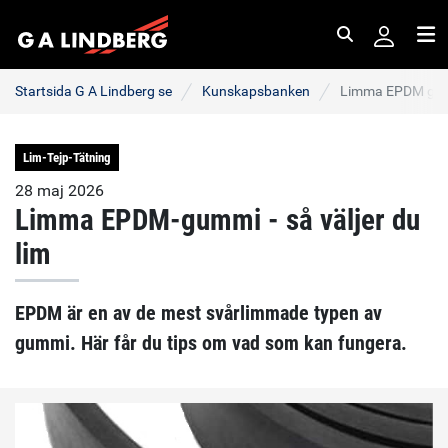
Sök
Me
Startsida G A Lindberg se
Kunskapsbanken
Limma EPDM gummi
Lim-Tejp-Tätning
28 maj 2026
Limma EPDM-gummi - så väljer du
lim
EPDM är en av de mest svårlimmade typen av
gummi. Här får du tips om vad som kan fungera.