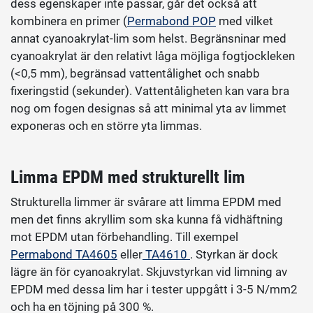
dess egenskaper inte passar, går det också att
kombinera en primer (
Permabond POP
med vilket
annat cyanoakrylat-lim som helst. Begränsninar med
cyanoakrylat är den relativt låga möjliga fogtjockleken
(<0,5 mm), begränsad vattentålighet och snabb
fixeringstid (sekunder). Vattentåligheten kan vara bra
nog om fogen designas så att minimal yta av limmet
exponeras och en större yta limmas.
Limma EPDM med strukturellt lim
Strukturella limmer är svårare att limma EPDM med
men det finns akryllim som ska kunna få vidhäftning
mot EPDM utan förbehandling. Till exempel
Permabond TA4605
eller
TA4610
. Styrkan är dock
lägre än för cyanoakrylat. Skjuvstyrkan vid limning av
EPDM med dessa lim har i tester uppgått i 3-5 N/mm2
och ha en töjning på 300 %.