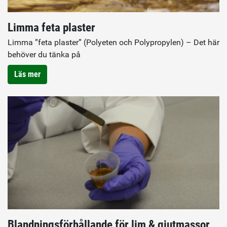
Limma feta plaster
Limma ”feta plaster” (Polyeten och Polypropylen) – Det här
behöver du tänka på
Läs mer
Blandningsförhållande för lim & gjutmassor