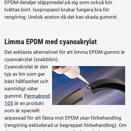
EPDM-detaljer släppmedel på sig som också bör
tvättas bort. Isopropanol brukar fungera bra för
rengöring. Undvik aceton då det kan skada gummit.
Limma EPDM med cyanoakrylat
Det enklaste alternativet för att limma EPDM-gummi är
cyanoakrylat (snabblim).
Cyanoakrylat är den
typ av lim som ger
bäst hållfasthet och
samtidigt väter
gummit.
Permabond
105
är en produkt
som är speciellt
anpassad för att fästa mot EPDM utan förbehandling
(rengöring exkluderad ur begreppet förbehandling). Om