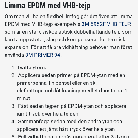
Limma EPDM med VHB-tejp
Om man vill ha en flexibel limfog går det även att limma
EPDM med VHB-tejp exempelvis
3M 5952F VHB TEJP
,
som är en stark viskoelastisk dubbelhäftande tejp som
kan ta upp stötar, slag och kompenserar för termisk
expansion. För att få bra vidhäftning behöver man först
använda
3M PRIMER 94
.
Tvätta ytorna
Applicera sedan primer på EPDM-ytan med en
primerpenna, fin pensel eller en sk.
elefanttops och låt lösningsmedlet dunsta ca. 1
minut
Fäst sedan tejpen på EPDM-ytan och applicera
jämt tryck över hela tejpen
Sammanfoga sedan med den andra ytan och
applicera ett jämt hårt tryck över hela ytan
Full vidhäftning uppnås garanterat efter 3 dygn i