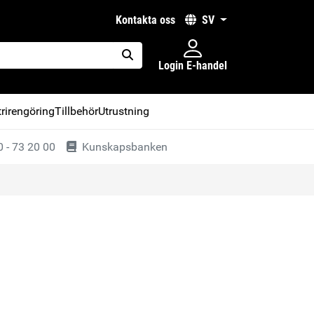
kontakta oss
SV
Login E-handel
placeholder.search
rirengöring
Tillbehör
Utrustning
 - 73 20 00
Kunskapsbanken