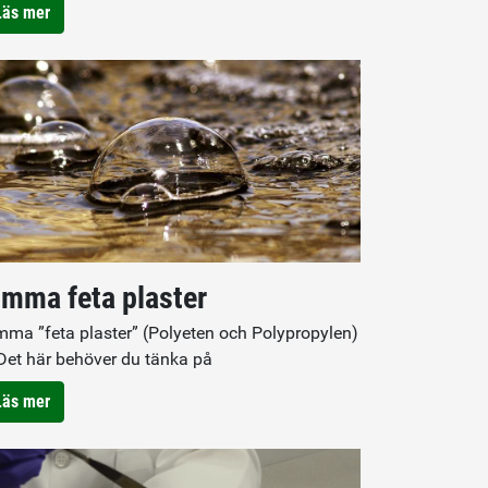
Läs mer
imma feta plaster
mma ”feta plaster” (Polyeten och Polypropylen)
Det här behöver du tänka på
Läs mer