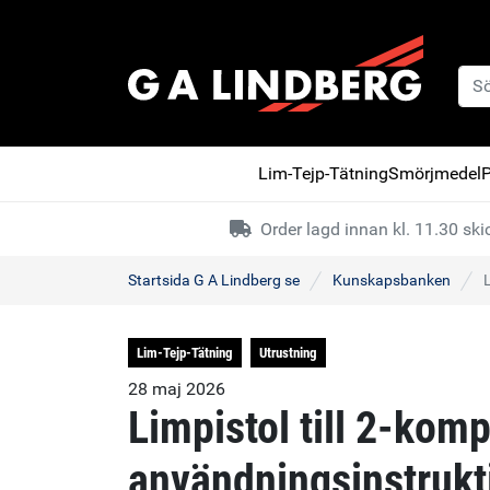
Lim-Tejp-Tätning
Smörjmedel
P
Order lagd innan kl. 11.30 s
Startsida G A Lindberg se
Kunskapsbanken
Lim-Tejp-Tätning
Utrustning
28 maj 2026
Limpistol till 2-kom
användningsinstrukt