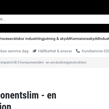
rocessvätskor industri
Ingjutning & skydd
Korrosionsskydd
Indust
kickas samma dag
Hållbarhet & ansvar
Kundservice 020
Limpistol till 2-komponentslim - en användningsinstruktion
ponentslim - en
ion