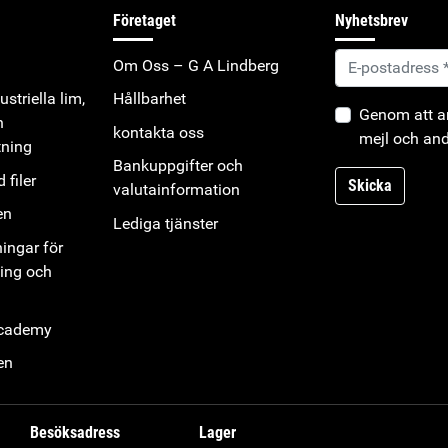
Företaget
Nyhetsbrev
Om Oss – G A Lindberg
striella lim,
Hållbarhet
Genom att an
h
kontakta oss
mejl och and
tning
Bankuppgifter och
 filer
Skicka
valutainformation
en
Lediga tjänster
ningar för
ning och
Academy
en
Besöksadress
Lager