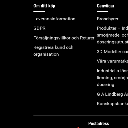
Om ditt köp
Genvägar
Leveransinformation
Broschyrer
GDPR
Produkter – Indu
smörjmedel oc
Försäljningsvillkor och Returer
doseringsutrus
Registrera kund och
3D Modeller cad
organisation
Våra varumärk
Industriella lös
limning, smörj
dosering
G A Lindberg 
Kunskapsbank
Postadress