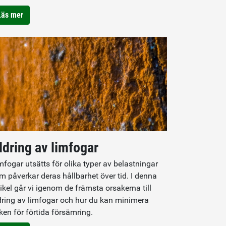
Läs mer
ldring av limfogar
mfogar utsätts för olika typer av belastningar
m påverkar deras hållbarhet över tid. I denna
tikel går vi igenom de främsta orsakerna till
dring av limfogar och hur du kan minimera
sken för förtida försämring.