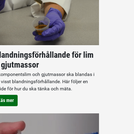
landningsförhållande för lim
 gjutmassor
komponentslim och gjutmassor ska blandas i
t visst blandningsförhållande. Här följer en
ide för hur du ska tänka och mäta.
Läs mer