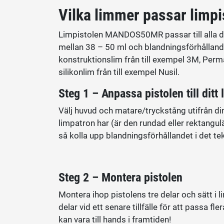
Vilka limmer passar limpis
Limpistolen MANDOS50MR passar till alla 
mellan 38 – 50 ml och blandningsförhållande 
konstruktionslim från till exempel 3M, Per
silikonlim från till exempel Nusil.
Steg 1 – Anpassa pistolen till ditt 
Välj huvud och matare/tryckstång utifrån din 
limpatron har (är den rundad eller rektangu
så kolla upp blandningsförhållandet i det tek
Steg 2 – Montera pistolen
Montera ihop pistolens tre delar och sätt i 
delar vid ett senare tillfälle för att passa f
kan vara till hands i framtiden!