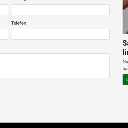
Telefon
S
l
Nu
ha
.