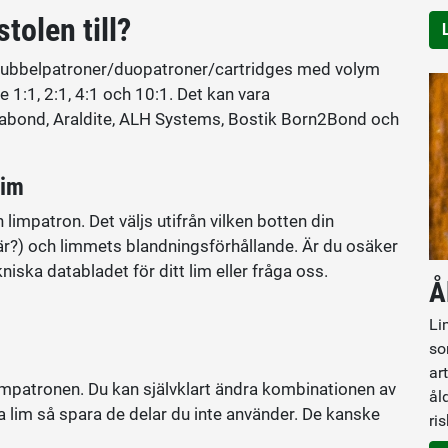
tolen till?
dubbelpatroner/duopatroner/cartridges med volym
1:1, 2:1, 4:1 och 10:1. Det kan vara
mabond, Araldite, ALH Systems, Bostik Born2Bond och
lim
limpatron. Det väljs utifrån vilken botten din
lär?) och limmets blandningsförhållande. Är du osäker
niska databladet för ditt lim eller fråga oss.
Å
Li
so
ar
limpatronen. Du kan självklart ändra kombinationen av
ål
lera lim så spara de delar du inte använder. De kanske
ri