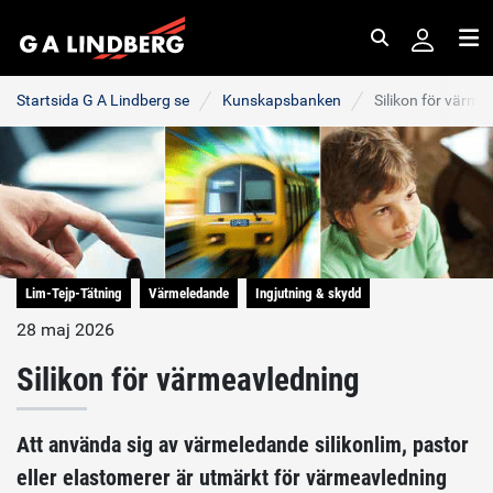
Sök
Me
Startsida G A Lindberg se
Kunskapsbanken
Silikon för värme
Lim-Tejp-Tätning
Värmeledande
Ingjutning & skydd
28 maj 2026
Silikon för värmeavledning
Att använda sig av värmeledande silikonlim, pastor
eller elastomerer är utmärkt för värmeavledning