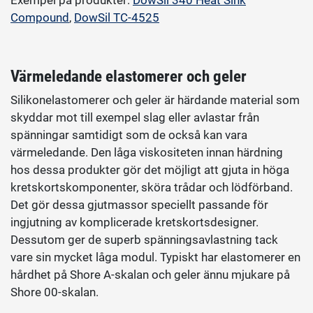
Exempel på produkter:
DowSil 340 Heat Sink
Compound
,
DowSil TC-4525
Värmeledande elastomerer och geler
Silikonelastomerer och geler är härdande material som
skyddar mot till exempel slag eller avlastar från
spänningar samtidigt som de också kan vara
värmeledande. Den låga viskositeten innan härdning
hos dessa produkter gör det möjligt att gjuta in höga
kretskortskomponenter, sköra trådar och lödförband.
Det gör dessa gjutmassor speciellt passande för
ingjutning av komplicerade kretskortsdesigner.
Dessutom ger de superb spänningsavlastning tack
vare sin mycket låga modul. Typiskt har elastomerer en
hårdhet på Shore A-skalan och geler ännu mjukare på
Shore 00-skalan.