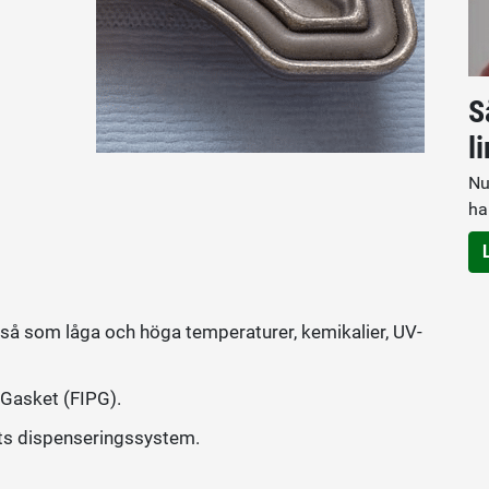
S
l
Nu
m
ha
 så som låga och höga temperaturer, kemikalier, UV-
Gasket (FIPG).
ts dispenseringssystem.