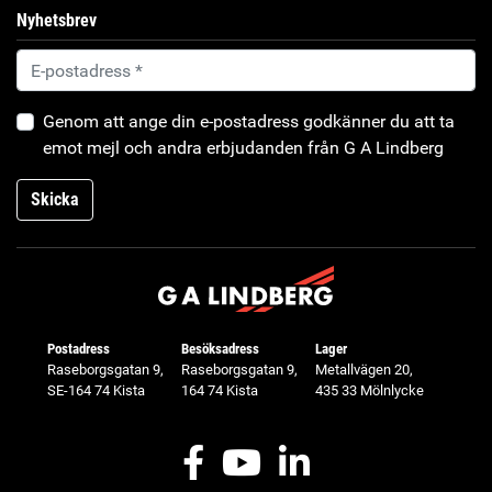
Nyhetsbrev
Genom att ange din e-postadress godkänner du att ta
emot mejl och andra erbjudanden från G A Lindberg
Skicka
Postadress
Besöksadress
Lager
Raseborgsgatan 9,
Raseborgsgatan 9,
Metallvägen 20,
SE-164 74 Kista
164 74 Kista
435 33 Mölnlycke
Facebook
Youtube
LinkedIn