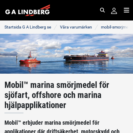
Sök
Me
Startsida G A Lindberg se
Våra varumärken
mobil-smorjmede
Mobil™ marina smörjmedel för
sjöfart, offshore och marina
hjälpapplikationer
Mobil™ erbjuder marina smörjmedel för
applikationer där driftsäkerhet, motorskydd och