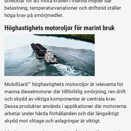
utvecklat för att möta kraven i marina miljöer där
belastning, temperaturvariationer och driftstid ställer
höga krav på smörjmedlet.
Höghastighets motoroljor för marint bruk
MobilGard™ höghastighets motoroljor är relevanta för
marina dieselmotorer där tillförlitlig smörjning, ren drift
och skydd av viktiga komponenter är centrala krav.
Dessa produkter används i applikationer där motorerna
arbetar under hårda förhållanden och där långsiktigt
skydd mot slitage och avlagringar är viktigt.